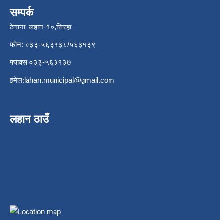
सम्पर्क
ठेगाना :लहान-१०,सिरहा
फोन: ०३३-५६३१३८/५६३१३९
फ्याक्स:०३३-५६३१३७
इमेल:
lahan.municipal@gmail.com
लहान ठाउँ