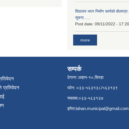
विद्यालय भवन निर्माण कार्यको बोलपत्र 
सूचना......
Post date:
09/11/2022 - 17:2
more
सम्पर्क
ठेगाना :लहान-१०,सिरहा
प्रतिवेदन
 प्रतिवेदन
फोन: ०३३-५६३१३८/५६३१३९
वाई
फ्याक्स:०३३-५६३१३७
्षण
इमेल:
lahan.municipal@gmail.com