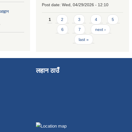
Post date:
Wed, 04/29/2026 - 12:10
आह्वान
Pages
1
2
3
4
5
0
6
7
next ›
last »
लहान ठाउँ