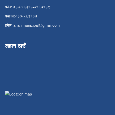
फोन: ०३३-५६३१३८/५६३१३९
फ्याक्स:०३३-५६३१३७
इमेल:
lahan.municipal@gmail.com
लहान ठाउँ