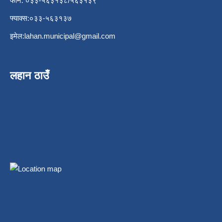
फोन: ०३३-५६३१३८/५६३१३९
फ्याक्स:०३३-५६३१३७
इमेल:
lahan.municipal@gmail.com
लहान ठाउँ