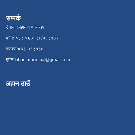
सम्पर्क
ठेगाना :लहान-१०,सिरहा
फोन: ०३३-५६३१३८/५६३१३९
फ्याक्स:०३३-५६३१३७
इमेल:
lahan.municipal@gmail.com
लहान ठाउँ