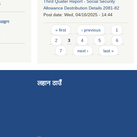
Third Quater Report - Social Security
5
Allowance Destribution Details 2081-82
Post date:
Wed, 04/16/2025 - 14:44
आह्वान
Pages
« first
‹ previous
1
0
2
3
4
5
6
7
next ›
last »
लहान ठाउँ