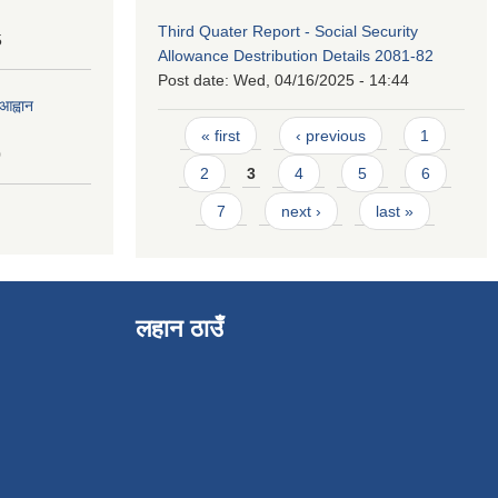
Third Quater Report - Social Security
5
Allowance Destribution Details 2081-82
Post date:
Wed, 04/16/2025 - 14:44
आह्वान
Pages
« first
‹ previous
1
0
2
3
4
5
6
7
next ›
last »
लहान ठाउँ