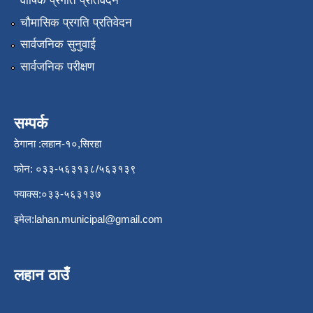
वार्षिक प्रगति प्रतिवेदन
चौमासिक प्रगति प्रतिवेदन
सार्वजनिक सुनुवाई
सार्वजनिक परीक्षण
सम्पर्क
ठेगाना :लहान-१०,सिरहा
फोन: ०३३-५६३१३८/५६३१३९
फ्याक्स:०३३-५६३१३७
इमेल:
lahan.municipal@gmail.com
लहान ठाउँ