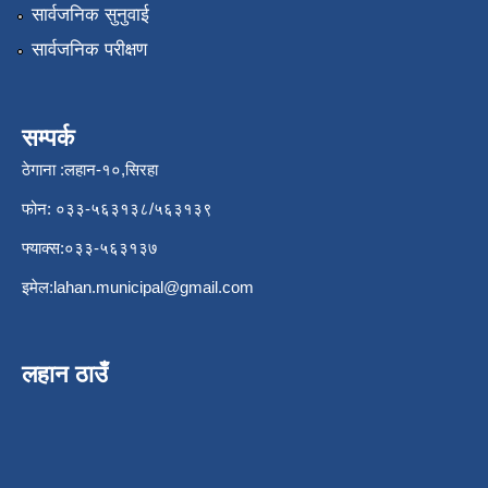
सार्वजनिक सुनुवाई
सार्वजनिक परीक्षण
सम्पर्क
ठेगाना :लहान-१०,सिरहा
फोन: ०३३-५६३१३८/५६३१३९
फ्याक्स:०३३-५६३१३७
इमेल:
lahan.municipal@gmail.com
लहान ठाउँ