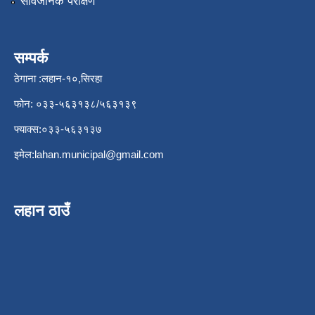
सार्वजनिक परीक्षण
सम्पर्क
ठेगाना :लहान-१०,सिरहा
फोन: ०३३-५६३१३८/५६३१३९
फ्याक्स:०३३-५६३१३७
इमेल:
lahan.municipal@gmail.com
लहान ठाउँ