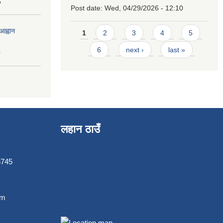
5
Post date:
Wed, 04/29/2026 - 12:10
Pages
आह्वान
1
2
3
4
5
6
next ›
last »
0
लहान ठाउँ
3745
om