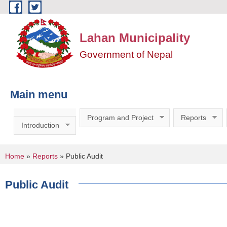
Skip to main content
Lahan Municipality
Government of Nepal
Main menu
Program and Project
Reports
Introduction
You are here
Home
»
Reports
» Public Audit
Public Audit