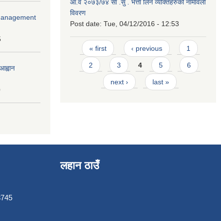
आ.व २०७३/७४ सा .सु . भत्ता लिने व्यक्तिहरुको नामावली
विवरण
r Management
Post date:
Tue, 04/12/2016 - 12:53
5
Pages
« first
‹ previous
1
2
3
4
5
6
आह्वान
next ›
last »
0
लहान ठाउँ
3745