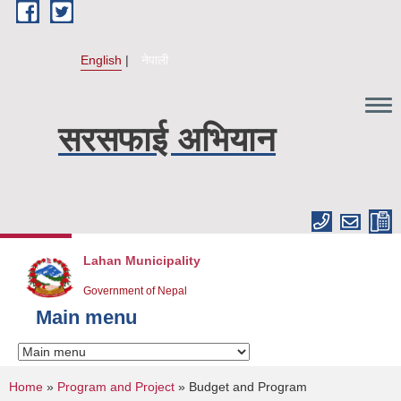
Skip to main content
English
नेपाली
सरसफाई अभियान
Lahan Municipality
Government of Nepal
Main menu
You are here
Home
»
Program and Project
» Budget and Program